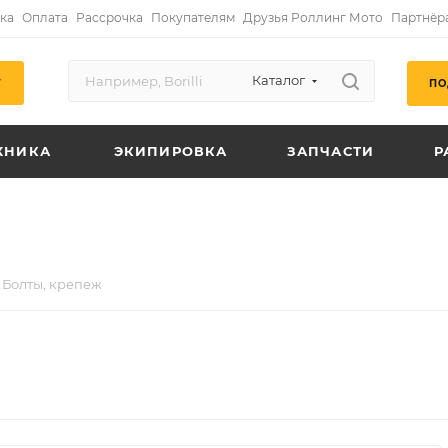
ка
Оплата
Рассрочка
Покупателям
Друзья Роллинг Мото
Партнёр
Каталог
ПО
Г
ХНИКА
ЭКИПИРОВКА
ЗАПЧАСТИ
Р
Болты, крепеж