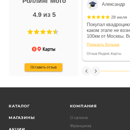
Роллинг Мото
Александр
4.9 из 5
28 июля
 в магазине чисто, цены везде
Покупал квадроцикл
огут. Не понравились условия
каком этапе не воз
предоплата и дают только на год)
100км от Москвы. Вс
ают что человек купит и
спидометре всегда 
Показать больше
некому.
постоянно были на 
Считаю, что это гов
Отзыв Яндекс.Карты
получения денег, ч
Оставить отзыв
КАТАЛОГ
КОМПАНИЯ
МАГАЗИНЫ
О салоне
Франшиза
АКЦИИ