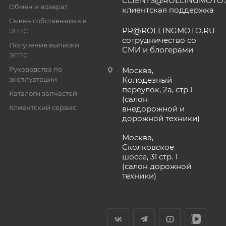
CLIENTS@ROLLINGMOTO
Обмен и возврат
клиентская поддержка
Смена собственника в
PR@ROLLINGMOTO.RU
ЭПТС
сотрудничество со
Получение выписки
СМИ и блогерами
ЭПТС
Руководства по
Москва,
эксплуатации
Колодезный
переулок, 2а, стр.1
Каталоги запчастей
(салон
Клиентский сервис
внедорожной и
дорожной техники)
Москва,
Сколковское
шоссе, 31 стр. 1
(салон дорожной
техники)