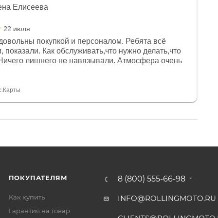
ена Елисеева
22 июля
довольны покупкой и персоналом. Ребята всё
, показали. Как обслуживать,что нужно делать,что
Ничего лишнего не навязывали. Атмосфера очень
я, помогли с доставкой. Сам аппарат так же
 устроил нас, нашли именно то, что хотел P. S
спасибо Дмитрию, за клиентоориентированность и
с.Карты
ПОКУПАТЕЛЯМ
8 (800) 555-66-98
Как купить
INFO@ROLLINGMOTO.RU
Гарантия на товар