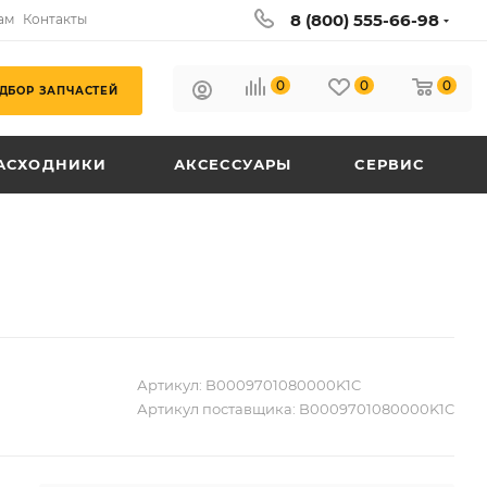
8 (800) 555-66-98
ам
Контакты
0
0
0
ДБОР ЗАПЧАСТЕЙ
АСХОДНИКИ
АКСЕССУАРЫ
СЕРВИС
Артикул:
B0009701080000K1C
Артикул поставщика:
B0009701080000K1C