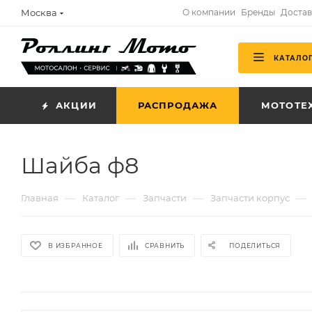
Москва
О компании
Бренды
Достав
КАТАЛО
АКЦИИ
РАСПРОДАЖА
МОТОТЕ
Шайба ф8
—
—
—
—
Главная
Каталог
Запчасти
Запчасти корпус
В ИЗБРАННОЕ
СРАВНИТЬ
ПОДЕЛИТЬСЯ