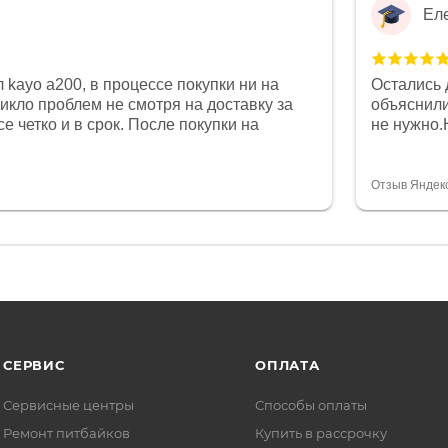
Ел
 kayo a200, в процессе покупки ни на
Остались 
никло проблем не смотря на доставку за
объяснили
е четко и в срок. После покупки на
не нужно.
был 0, при этом представители магазина
комфортна
связи и в итоге проблема была решена.
полностью
орит о небезразличии к клиенту после
огромное 
Отзыв Яндек
то на сегодняшний день редкость.
терпение
СЕРВИС
ОПЛАТА
Сервисные центры
Способы оплаты
Ремонт питбайков
Купить в рассрочку