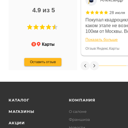
4.9 из 5
28 июля
 в магазине чисто, цены везде
Покупал квадроцикл
огут. Не понравились условия
каком этапе не воз
предоплата и дают только на год)
100км от Москвы. Вс
ают что человек купит и
спидометре всегда 
Показать больше
некому.
постоянно были на 
Считаю, что это гов
Отзыв Яндекс.Карты
получения денег, ч
Оставить отзыв
КАТАЛОГ
КОМПАНИЯ
МАГАЗИНЫ
О салоне
Франшиза
АКЦИИ
Новости