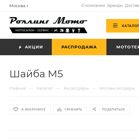
Москва
О компании
Бренды
Достав
КАТАЛО
АКЦИИ
РАСПРОДАЖА
МОТОТЕ
Шайба M5
—
—
—
Главная
Каталог
Аксессуары
Мотоаксессуары
В ИЗБРАННОЕ
СРАВНИТЬ
ПОДЕЛИТЬСЯ