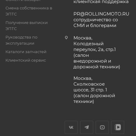
клиентская поддержка
Смена собственника в
PR@ROLLINGMOTO.RU
ЭПТС
сотрудничество со
Получение выписки
СМИ и блогерами
ЭПТС
Руководства по
Москва,
эксплуатации
Колодезный
переулок, 2а, стр.1
Каталоги запчастей
(салон
Клиентский сервис
внедорожной и
дорожной техники)
Москва,
Сколковское
шоссе, 31 стр. 1
(салон дорожной
техники)