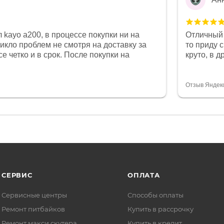
 kayo a200, в процессе покупки ни на
Отличный 
никло проблем не смотря на доставку за
то приду 
е четко и в срок. После покупки на
круто, в 
был 0, при этом представители магазина
все чеки 
связи и в итоге проблема была решена.
поставил
орит о небезразличии к клиенту после
спасибо о
Отзыв Яндек
то на сегодняшний день редкость.
объясняют
СЕРВИС
ОПЛАТА
Сервисные центры
Способы оплаты
Ремонт питбайков
Купить в рассрочку
Ремонт макси скутера
Купить в кредит