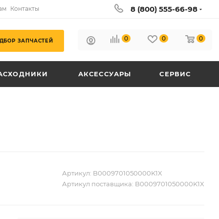
8 (800) 555-66-98
ам
Контакты
0
0
0
ДБОР ЗАПЧАСТЕЙ
АСХОДНИКИ
АКСЕССУАРЫ
СЕРВИС
Артикул:
B0009701050000K1X
Артикул поставщика:
B0009701050000K1X