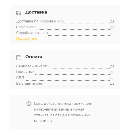
Доставка
Доставка по Москве и МО
да
Самовывоз
да
Служба доставки
да
Подробнее
Оплата
Банковские карты
да
Наличные
да
СБП
да
Выставить счет
да
Цена действительна только для
интернет-магазина и может
отличаться от цен в розничных
магазинах