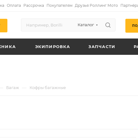
ка
Оплата
Рассрочка
Покупателям
Друзья Роллинг Мото
Партнёр
Каталог
ПО
Г
ХНИКА
ЭКИПИРОВКА
ЗАПЧАСТИ
Р
—
—
Багаж
Кофры багажные