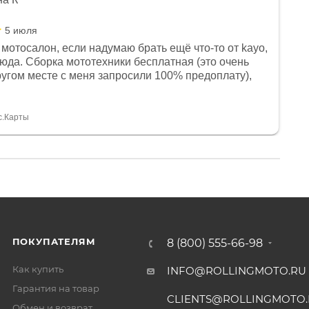
5 июля
мотосалон, если надумаю брать ещё что-то от kayo,
сюда. Сборка мототехники бесплатная (это очень
другом месте с меня запросили 100% предоплату),
и документы выдали. Брала технику с ПТС, на учёт
а вообще без проблем. Менеджеру Юлии большое
тдельное, всегда на связи, очень детально всё
с.Карты
. 👍
ПОКУПАТЕЛЯМ
8 (800) 555-66-98
Как купить
INFO@ROLLINGMOTO.RU
Гарантия на товар
CLIENTS@ROLLINGMOTO
Обмен и возврат