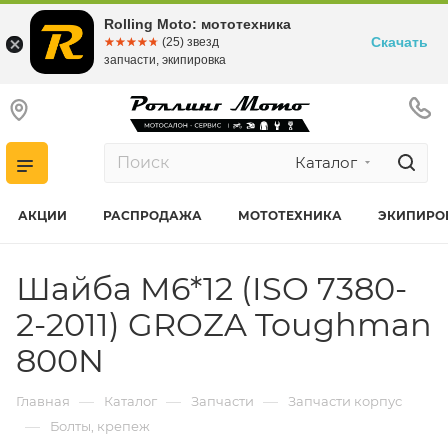
Rolling Moto: мототехника
Скачать
☆☆☆☆☆
★★★★★
(25) звезд
запчасти, экипировка
Каталог
АКЦИИ
РАСПРОДАЖА
МОТОТЕХНИКА
ЭКИПИРО
Шайба M6*12 (ISO 7380-
2-2011) GROZA Toughman
800N
—
—
—
Главная
Каталог
Запчасти
Запчасти корпус
—
Болты, крепеж