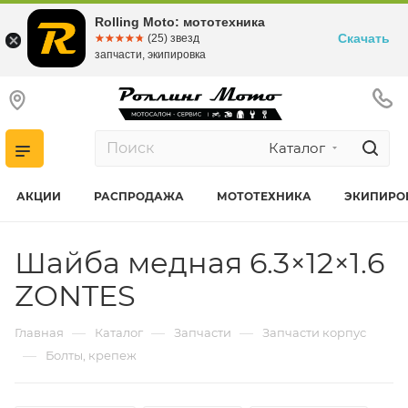
Rolling Moto: мототехника
Скачать
☆☆☆☆☆
★★★★★
(25) звезд
запчасти, экипировка
Каталог
АКЦИИ
РАСПРОДАЖА
МОТОТЕХНИКА
ЭКИПИРО
Шайба медная 6.3×12×1.6
ZONTES
—
—
—
Главная
Каталог
Запчасти
Запчасти корпус
—
Болты, крепеж