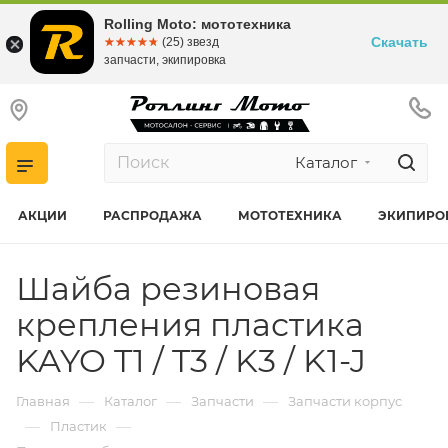
Rolling Moto: мототехника
Скачать
☆☆☆☆☆
★★★★★
(25) звезд
запчасти, экипировка
Каталог
АКЦИИ
РАСПРОДАЖА
МОТОТЕХНИКА
ЭКИПИРО
Шайба резиновая
крепления пластика
KAYO T1 / T3 / K3 / K1-J
—
—
—
Главная
Каталог
Запчасти
Запчасти корпус
—
—
Пластик