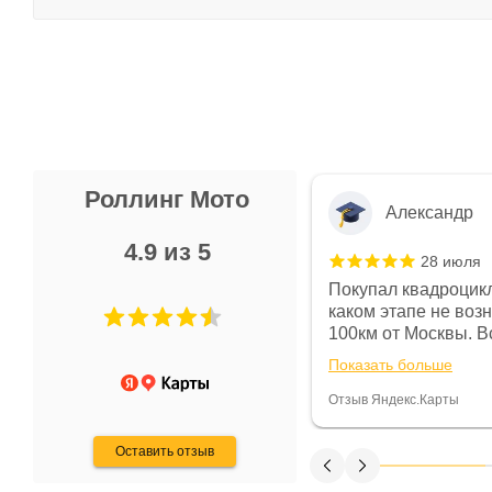
Роллинг Мото
Александр
4.9 из 5
28 июля
 в магазине чисто, цены везде
Покупал квадроцикл
огут. Не понравились условия
каком этапе не воз
предоплата и дают только на год)
100км от Москвы. Вс
ают что человек купит и
спидометре всегда 
Показать больше
некому.
постоянно были на 
Считаю, что это гов
Отзыв Яндекс.Карты
получения денег, ч
Оставить отзыв