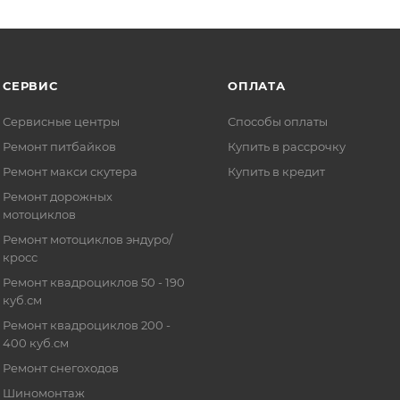
СЕРВИС
ОПЛАТА
Сервисные центры
Способы оплаты
Ремонт питбайков
Купить в рассрочку
Ремонт макси скутера
Купить в кредит
Ремонт дорожных
мотоциклов
Ремонт мотоциклов эндуро/
кросс
Ремонт квадроциклов 50 - 190
куб.см
Ремонт квадроциклов 200 -
400 куб.см
Ремонт снегоходов
Шиномонтаж