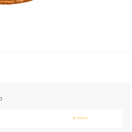
о
Мало