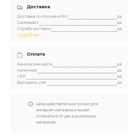
Доставка
Доставка по Москве и МО
да
Самовывоз
да
Служба доставки
да
Подробнее
Оплата
Банковские карты
да
Наличные
да
СБП
да
Выставить счет
да
Цена действительна только для
интернет-магазина и может
отличаться от цен в розничных
магазинах