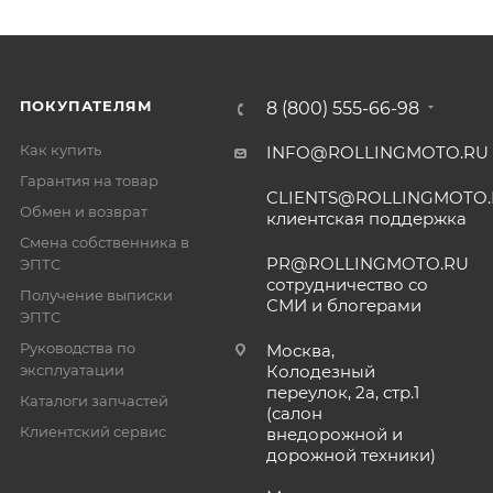
ПОКУПАТЕЛЯМ
8 (800) 555-66-98
Как купить
INFO@ROLLINGMOTO.RU
Гарантия на товар
CLIENTS@ROLLINGMOTO
Обмен и возврат
клиентская поддержка
Смена собственника в
PR@ROLLINGMOTO.RU
ЭПТС
сотрудничество со
Получение выписки
СМИ и блогерами
ЭПТС
Руководства по
Москва,
эксплуатации
Колодезный
переулок, 2а, стр.1
Каталоги запчастей
(салон
Клиентский сервис
внедорожной и
дорожной техники)