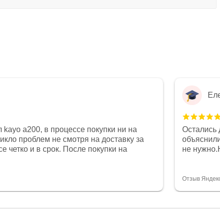
Ел
 kayo a200, в процессе покупки ни на
Остались 
никло проблем не смотря на доставку за
объяснили
е четко и в срок. После покупки на
не нужно.
был 0, при этом представители магазина
комфортна
связи и в итоге проблема была решена.
полностью
орит о небезразличии к клиенту после
огромное 
Отзыв Яндек
то на сегодняшний день редкость.
терпение