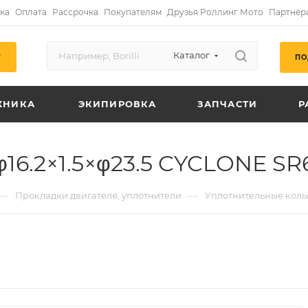
ка
Оплата
Рассрочка
Покупателям
Друзья Роллинг Мото
Партнёр
Каталог
ПО
Г
ХНИКА
ЭКИПИРОВКА
ЗАПЧАСТИ
Р
6.2×1.5×φ23.5 CYCLONE SR6
—
—
Прокладки двигателя, уплотнители
Уплотнительные коль