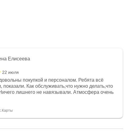
ена Елисеева
22 июля
довольны покупкой и персоналом. Ребята всё
, показали. Как обслуживать,что нужно делать,что
Ничего лишнего не навязывали. Атмосфера очень
я, помогли с доставкой. Сам аппарат так же
 устроил нас, нашли именно то, что хотел P. S
спасибо Дмитрию, за клиентоориентированность и
с.Карты