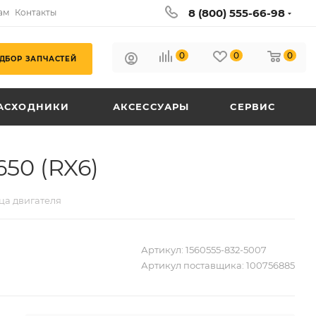
8 (800) 555-66-98
ам
Контакты
0
0
0
ДБОР ЗАПЧАСТЕЙ
АСХОДНИКИ
АКСЕССУАРЫ
СЕРВИС
50 (RX6)
ца двигателя
Артикул:
1560555-832-5007
Артикул поставщика:
100756885