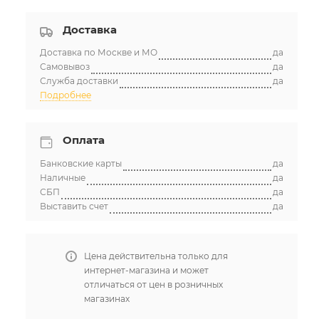
Доставка
Доставка по Москве и МО
да
Самовывоз
да
Служба доставки
да
Подробнее
Оплата
Банковские карты
да
Наличные
да
СБП
да
Выставить счет
да
Цена действительна только для
интернет-магазина и может
отличаться от цен в розничных
магазинах