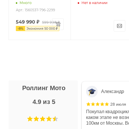
Много
Нет в наличии
Арт.: 1560537-796-2299
549 990
₽
599 990 ₽
-
8
%
Экономия
50 000 ₽
Роллинг Мото
Александр
4.9 из 5
28 июля
 в магазине чисто, цены везде
Покупал квадроцикл
огут. Не понравились условия
каком этапе не воз
предоплата и дают только на год)
100км от Москвы. Вс
ают что человек купит и
спидометре всегда 