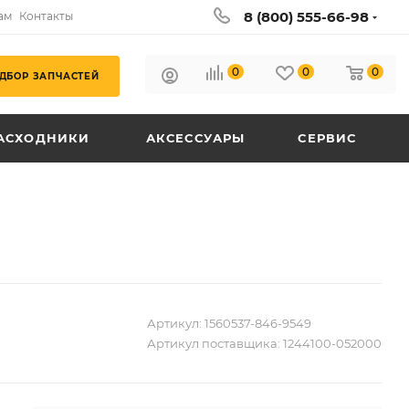
8 (800) 555-66-98
ам
Контакты
0
0
0
ДБОР ЗАПЧАСТЕЙ
АСХОДНИКИ
АКСЕССУАРЫ
СЕРВИС
Артикул:
1560537-846-9549
Артикул поставщика:
1244100-052000