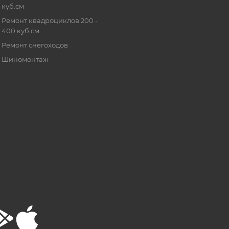
куб.см
Ремонт квадроциклов 200 -
400 куб.см
Ремонт снегоходов
Шиномонтаж