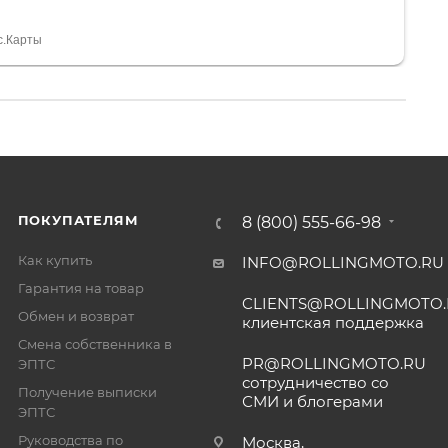
 устроил нас, нашли именно то, что хотел P. S
спасибо Дмитрию, за клиентоориентированность и
с.Карты
ПОКУПАТЕЛЯМ
8 (800) 555-66-98
Как купить
INFO@ROLLINGMOTO.RU
Гарантия на товар
CLIENTS@ROLLINGMOTO
Обмен и возврат
клиентская поддержка
Смена собственника в
PR@ROLLINGMOTO.RU
ЭПТС
сотрудничество со
Получение выписки
СМИ и блогерами
ЭПТС
Руководства по
Москва,