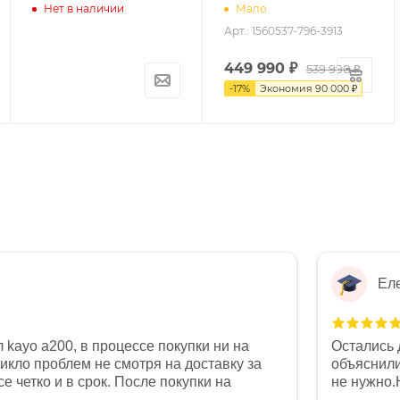
Нет в наличии
Мало
Арт.: 1560537-796-3913
449 990
₽
539 990 ₽
-
17
%
Экономия
90 000 ₽
Ел
 kayo a200, в процессе покупки ни на
Остались 
никло проблем не смотря на доставку за
объяснили
е четко и в срок. После покупки на
не нужно.
был 0, при этом представители магазина
комфортна