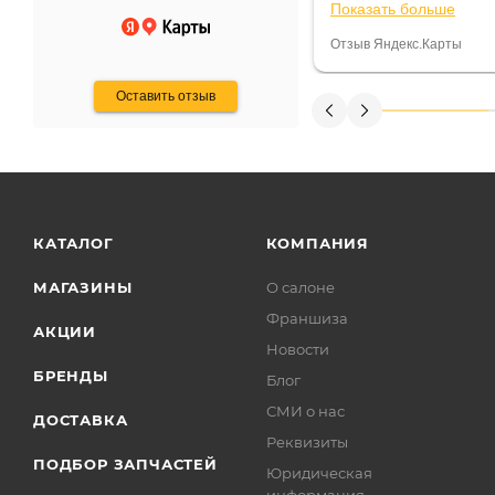
Показать больше
некому.
постоянно были на 
Считаю, что это гов
Отзыв Яндекс.Карты
получения денег, ч
Оставить отзыв
КАТАЛОГ
КОМПАНИЯ
МАГАЗИНЫ
О салоне
Франшиза
АКЦИИ
Новости
БРЕНДЫ
Блог
СМИ о нас
ДОСТАВКА
Реквизиты
ПОДБОР ЗАПЧАСТЕЙ
Юридическая
информация