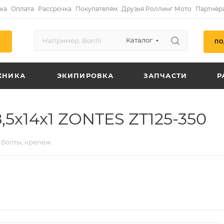
ка
Оплата
Рассрочка
Покупателям
Друзья Роллинг Мото
Партнёр
Каталог
ПО
Г
ХНИКА
ЭКИПИРОВКА
ЗАПЧАСТИ
Р
5х14х1 ZONTES ZT125-350
Болты, крепеж