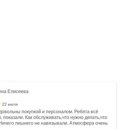
Много
Нет в наличии
Арт.: 1560537-796-6881
329 990
₽
ена Елисеева
22 июля
довольны покупкой и персоналом. Ребята всё
, показали. Как обслуживать,что нужно делать,что
Ничего лишнего не навязывали. Атмосфера очень
я, помогли с доставкой. Сам аппарат так же