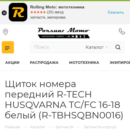
Rolling Moto: мототехника
Скачать
☆☆☆☆☆
★★★★★
(25) звезд
запчасти, экипировка
Каталог
АКЦИИ
РАСПРОДАЖА
МОТОТЕХНИКА
ЭКИПИРО
Щиток номера
передний R-TECH
HUSQVARNA TС/FС 16-18
белый (R-TBHSQBN0016)
—
—
—
Главная
Каталог
Запчасти
Запчасти корпус