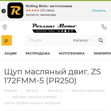
Rolling Moto: мототехника
Скачать
☆☆☆☆☆
★★★★★
(25) звезд
запчасти, экипировка
Каталог
АКЦИИ
РАСПРОДАЖА
МОТОТЕХНИКА
ЭКИПИРО
Щуп масляный двиг. ZS
172FMM-5 (PR250)
—
—
—
Главная
Каталог
Запчасти
Запчасти двигатель
—
—
Картера, крышки картера
Щупы, пробки, окошки, заглушки