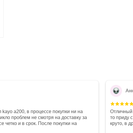
Ан
 kayo a200, в процессе покупки ни на
Отличный 
никло проблем не смотря на доставку за
то приду 
е четко и в срок. После покупки на
круто, в 
был 0, при этом представители магазина
все чеки 