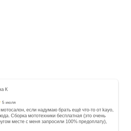
на К
5 июля
мотосалон, если надумаю брать ещё что-то от kayo,
сюда. Сборка мототехники бесплатная (это очень
другом месте с меня запросили 100% предоплату),
и документы выдали. Брала технику с ПТС, на учёт