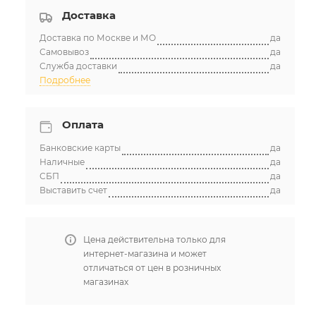
Доставка
Доставка по Москве и МО
да
Самовывоз
да
Служба доставки
да
Подробнее
Оплата
Банковские карты
да
Наличные
да
СБП
да
Выставить счет
да
Цена действительна только для
интернет-магазина и может
отличаться от цен в розничных
магазинах