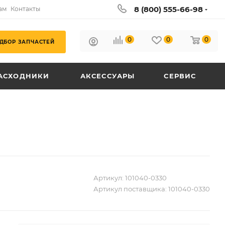
8 (800) 555-66-98
ам
Контакты
0
0
0
ДБОР ЗАПЧАСТЕЙ
АСХОДНИКИ
АКСЕССУАРЫ
СЕРВИС
Артикул:
101040-0330
Артикул поставщика:
101040-0330