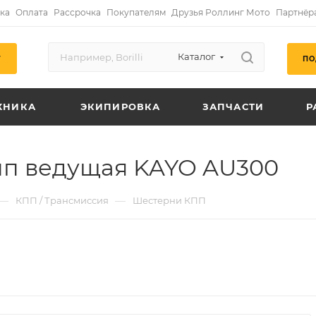
ка
Оплата
Рассрочка
Покупателям
Друзья Роллинг Мото
Партнёр
Каталог
ПО
Г
ХНИКА
ЭКИПИРОВКА
ЗАПЧАСТИ
Р
пп ведущая KAYO AU300
—
—
КПП / Трансмиссия
Шестерни КПП