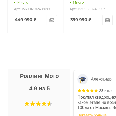
Много
Много
Арт.: 1560012-824-6099
Арт.: 1560012-824-7903
449 990
₽
399 990
₽
Роллинг Мото
Александр
4.9 из 5
28 июля
 в магазине чисто, цены везде
Покупал квадроцикл
огут. Не понравились условия
каком этапе не воз
предоплата и дают только на год)
100км от Москвы. Вс
ают что человек купит и
спидометре всегда 
Показать больше