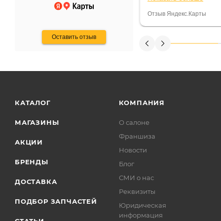
некому.
постоянно были на 
Считаю, что это гов
Отзыв Яндекс.Карты
получения денег, ч
Оставить отзыв
КАТАЛОГ
КОМПАНИЯ
МАГАЗИНЫ
О салоне
Франшиза
АКЦИИ
Новости
БРЕНДЫ
Блог
СМИ о нас
ДОСТАВКА
Реквизиты
ПОДБОР ЗАПЧАСТЕЙ
Юридическая
информация
СТАТЬИ