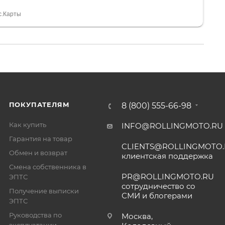
а вообще без проблем. Менеджеру Юлии большое
тдельное, всегда на связи, очень детально всё
с.Карты
. 👍
ПОКУПАТЕЛЯМ
8 (800) 555-66-98
Как купить
INFO@ROLLINGMOTO.RU
Гарантия на товар
CLIENTS@ROLLINGMOTO
Обмен и возврат
клиентская поддержка
Смена собственника в
PR@ROLLINGMOTO.RU
ЭПТС
сотрудничество со
Получение выписки
СМИ и блогерами
ЭПТС
Руководства по
Москва,
эксплуатации