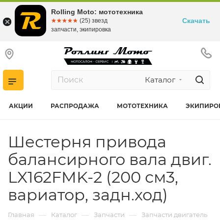
Rolling Moto: мототехника
Скачать
☆☆☆☆☆
★★★★★
(25) звезд
запчасти, экипировка
Каталог
АКЦИИ
РАСПРОДАЖА
МОТОТЕХНИКА
ЭКИПИРО
Шестерня привода
балансирного вала двиг.
LX162FMK-2 (200 см3,
вариатор, задн.ход)
—
—
—
Главная
Каталог
Запчасти
Запчасти двигатель