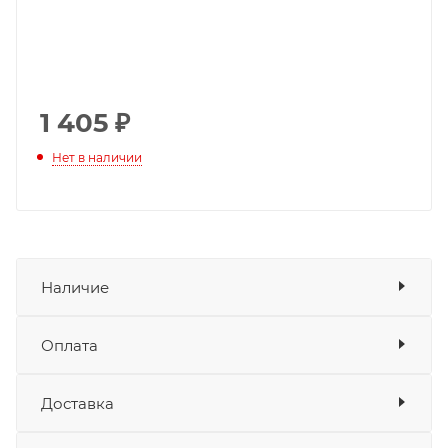
1 405
₽
Нет в наличии
Наличие
Оплата
Товара нет в наличии ни на одном из
складов
Доставка
Оплата
Банковские карты
да