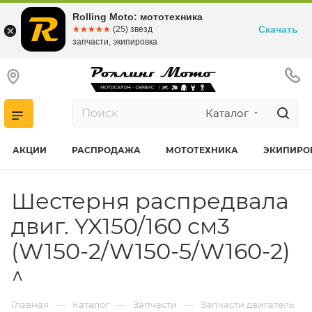
Rolling Moto: мототехника
Скачать
☆☆☆☆☆
★★★★★
(25) звезд
запчасти, экипировка
Каталог
АКЦИИ
РАСПРОДАЖА
МОТОТЕХНИКА
ЭКИПИРО
Шестерня распредвала
двиг. YX150/160 см3
(W150-2/W150-5/W160-2)
^
—
—
—
Главная
Каталог
Запчасти
Запчасти двигатель