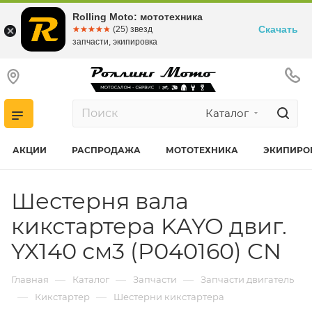
Rolling Moto: мототехника
Скачать
☆☆☆☆☆
★★★★★
(25) звезд
запчасти, экипировка
Каталог
АКЦИИ
РАСПРОДАЖА
МОТОТЕХНИКА
ЭКИПИРО
Шестерня вала
кикстартера KAYO двиг.
YX140 см3 (P040160) CN
—
—
—
Главная
Каталог
Запчасти
Запчасти двигатель
—
—
Кикстартер
Шестерни кикстартера