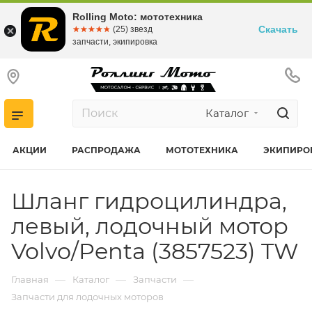
Rolling Moto: мототехника
Скачать
☆☆☆☆☆
★★★★★
(25) звезд
запчасти, экипировка
Каталог
АКЦИИ
РАСПРОДАЖА
МОТОТЕХНИКА
ЭКИПИРО
Шланг гидроцилиндра,
левый, лодочный мотор
Volvo/Penta (3857523) TW
—
—
—
Главная
Каталог
Запчасти
Запчасти для лодочных моторов