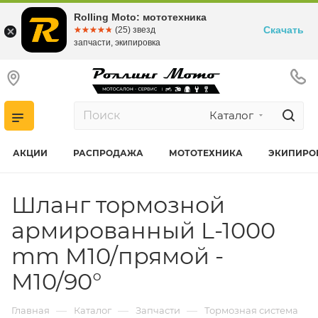
Rolling Moto: мототехника
Скачать
☆☆☆☆☆
★★★★★
(25) звезд
запчасти, экипировка
Каталог
АКЦИИ
РАСПРОДАЖА
МОТОТЕХНИКА
ЭКИПИРО
Шланг тормозной
армированный L-1000
mm M10/прямой -
M10/90°
—
—
—
Главная
Каталог
Запчасти
Тормозная система