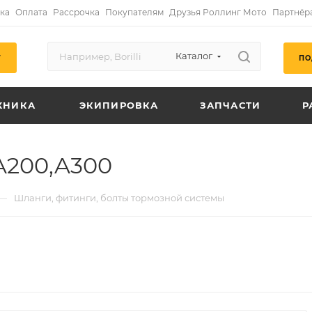
ка
Оплата
Рассрочка
Покупателям
Друзья Роллинг Мото
Партнёр
Каталог
ПО
Г
ХНИКА
ЭКИПИРОВКА
ЗАПЧАСТИ
Р
A200,A300
—
Шланги, фитинги, болты тормозной системы