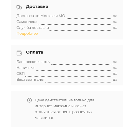
Доставка
Доставка по Москве и МО
да
Самовывоз
да
Служба доставки
да
Подробнее
Оплата
Банковские карты
да
Наличные
да
СБП
да
Выставить счет
да
Цена действительна только для
интернет-магазина и может
отличаться от цен в розничных
магазинах