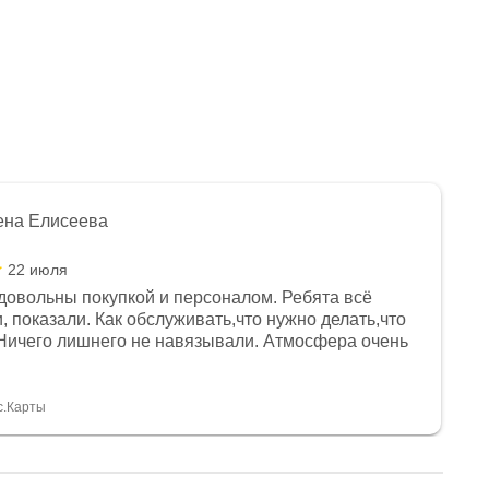
ена Елисеева
22 июля
довольны покупкой и персоналом. Ребята всё
, показали. Как обслуживать,что нужно делать,что
Ничего лишнего не навязывали. Атмосфера очень
я, помогли с доставкой. Сам аппарат так же
 устроил нас, нашли именно то, что хотел P. S
спасибо Дмитрию, за клиентоориентированность и
с.Карты