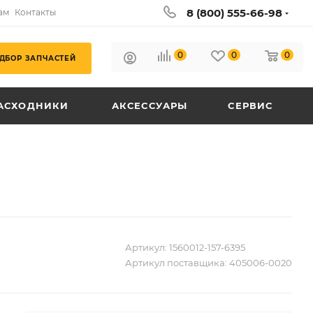
8 (800) 555-66-98
ам
Контакты
0
0
0
ДБОР ЗАПЧАСТЕЙ
АСХОДНИКИ
АКСЕССУАРЫ
СЕРВИС
Артикул:
1560012-157-6395
Артикул поставщика:
405006-0020