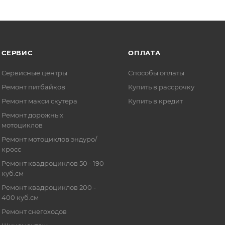
СЕРВИС
ОПЛАТА
Сервисные центры
Способы оплаты
Ремонт питбайков
Купить в рассрочку
Ремонт макси скутера
Купить в кредит
Ремонт дорожных
мотоциклов
Ремонт мотоциклов эндуро/
кросс
Ремонт квадроциклов 50 - 190
куб.см
Ремонт квадроциклов 200 -
400 куб.см
Ремонт снегоходов