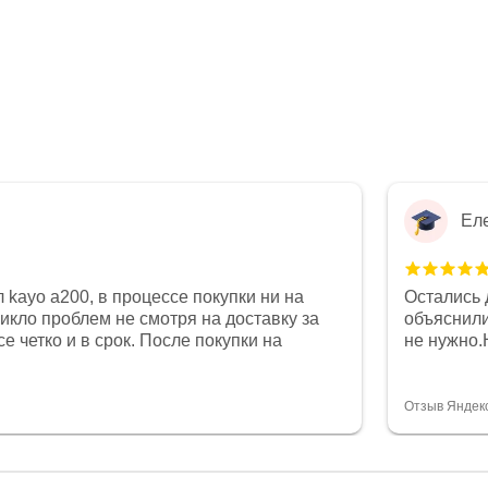
Ел
 kayo a200, в процессе покупки ни на
Остались 
никло проблем не смотря на доставку за
объяснили
е четко и в срок. После покупки на
не нужно.
был 0, при этом представители магазина
комфортна
связи и в итоге проблема была решена.
полностью
орит о небезразличии к клиенту после
огромное 
Отзыв Яндек
то на сегодняшний день редкость.
терпение