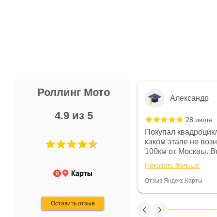
Роллинг Мото
Александр
4.9 из 5
28 июля
 в магазине чисто, цены везде
Покупал квадроцикл
огут. Не понравились условия
каком этапе не воз
предоплата и дают только на год)
100км от Москвы. Вс
ают что человек купит и
спидометре всегда 
Показать больше
некому.
постоянно были на 
Считаю, что это гов
Отзыв Яндекс.Карты
получения денег, ч
Оставить отзыв