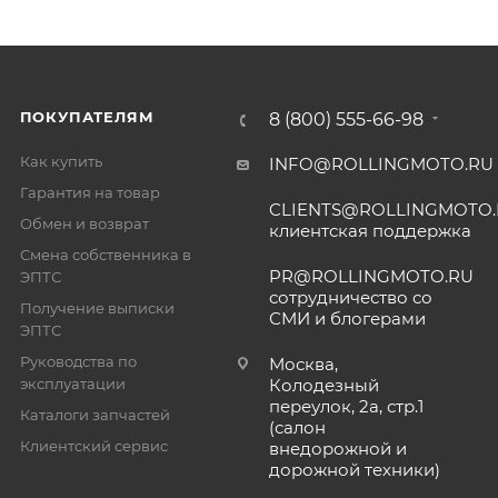
ПОКУПАТЕЛЯМ
8 (800) 555-66-98
Как купить
INFO@ROLLINGMOTO.RU
Гарантия на товар
CLIENTS@ROLLINGMOTO
Обмен и возврат
клиентская поддержка
Смена собственника в
PR@ROLLINGMOTO.RU
ЭПТС
сотрудничество со
Получение выписки
СМИ и блогерами
ЭПТС
Руководства по
Москва,
эксплуатации
Колодезный
переулок, 2а, стр.1
Каталоги запчастей
(салон
Клиентский сервис
внедорожной и
дорожной техники)