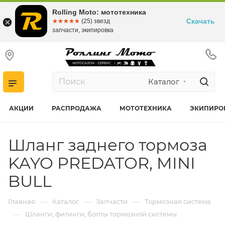
Rolling Moto: мототехника
Скачать
☆☆☆☆☆
★★★★★
(25) звезд
запчасти, экипировка
Каталог
АКЦИИ
РАСПРОДАЖА
МОТОТЕХНИКА
ЭКИПИРО
Шланг заднего тормоза
KAYO PREDATOR, MINI
BULL
—
—
—
Главная
Каталог
Запчасти
Тормозная система
—
Шланги, фитинги, болты тормозной системы