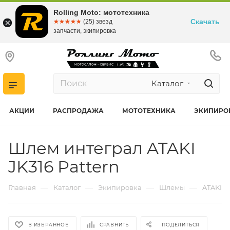
Rolling Moto: мототехника
Скачать
☆☆☆☆☆
★★★★★
(25) звезд
запчасти, экипировка
Каталог
АКЦИИ
РАСПРОДАЖА
МОТОТЕХНИКА
ЭКИПИРО
Шлем интеграл ATAKI
JK316 Pattern
—
—
—
—
Главная
Каталог
Экипировка
Шлемы
ATAKI
В ИЗБРАННОЕ
СРАВНИТЬ
ПОДЕЛИТЬСЯ