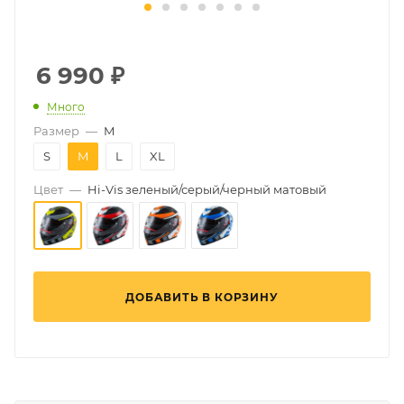
6 990
₽
Много
Размер
—
M
S
M
L
XL
Цвет
—
Hi-Vis зеленый/серый/черный матовый
ДОБАВИТЬ В КОРЗИНУ