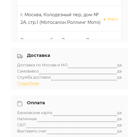
г. Москва, Колодезный пер, дом №
Мало
2А, стр.1 (Мотосалон Роллинг Мото)
Ростовская обл, г. Ростов-на-Дону,
Мало
ул Менжинского, д. 4Ж
Доставка
Доставка по Москве и МО
да
Самовывоз
да
Служба доставки
да
Подробнее
Оплата
Банковские карты
да
Наличные
да
СБП
да
Выставить счет
да