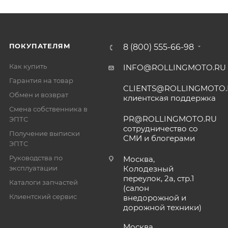
ПОКУПАТЕЛЯМ
8 (800) 555-66-98
Как купить
INFO@ROLLINGMOTO.RU
Гарантия на товар
CLIENTS@ROLLINGMOTO
Обмен и возврат
клиентская поддержка
Смена собственника в
PR@ROLLINGMOTO.RU
ЭПТС
сотрудничество со
Получение выписки
СМИ и блогерами
ЭПТС
Руководства по
Москва,
эксплуатации
Колодезный
переулок, 2а, стр.1
Каталоги запчастей
(салон
Клиентский сервис
внедорожной и
дорожной техники)
Москва,