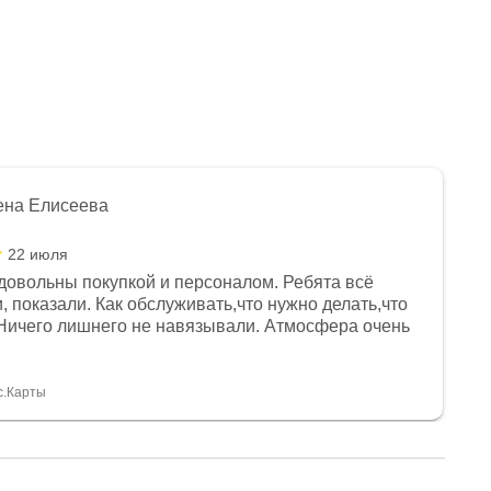
ена Елисеева
22 июля
довольны покупкой и персоналом. Ребята всё
, показали. Как обслуживать,что нужно делать,что
Ничего лишнего не навязывали. Атмосфера очень
я, помогли с доставкой. Сам аппарат так же
 устроил нас, нашли именно то, что хотел P. S
спасибо Дмитрию, за клиентоориентированность и
с.Карты