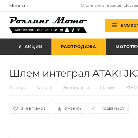
Москва
О компании
Бренды
Достав
КАТАЛО
АКЦИИ
РАСПРОДАЖА
МОТОТЕ
Шлем интеграл ATAKI JK3
—
—
—
—
Главная
Каталог
Экипировка
Шлемы
ATAKI
В ИЗБРАННОЕ
СРАВНИТЬ
ПОДЕЛИТЬСЯ