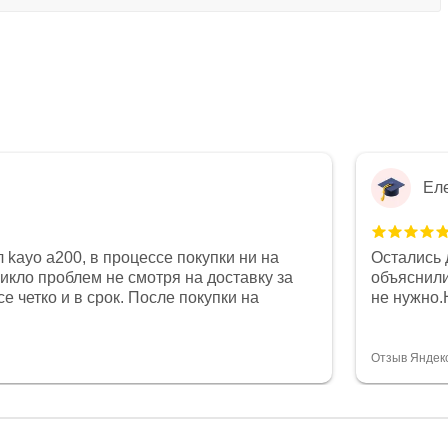
Ел
 kayo a200, в процессе покупки ни на
Остались 
никло проблем не смотря на доставку за
объяснили
е четко и в срок. После покупки на
не нужно.
был 0, при этом представители магазина
комфортна
связи и в итоге проблема была решена.
полностью
орит о небезразличии к клиенту после
огромное 
Отзыв Яндек
то на сегодняшний день редкость.
терпение