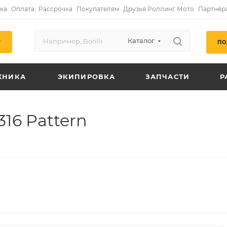
ка
Оплата
Рассрочка
Покупателям
Друзья Роллинг Мото
Партнёр
Каталог
ПО
Г
ХНИКА
ЭКИПИРОВКА
ЗАПЧАСТИ
Р
16 Pattern