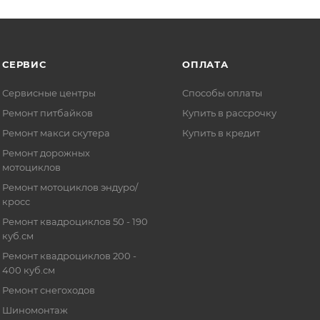
СЕРВИС
ОПЛАТА
Сервисные центры
Способы оплаты
Ремонт питбайков
Купить в рассрочку
Ремонт макси скутера
Купить в кредит
Ремонт дорожных
мотоциклов
Ремонт мотоциклов эндуро/
кросс
Ремонт квадроциклов 50 - 190
куб.см
Ремонт квадроциклов 200 -
400 куб.см
Ремонт снегоходов
Шиномонтаж