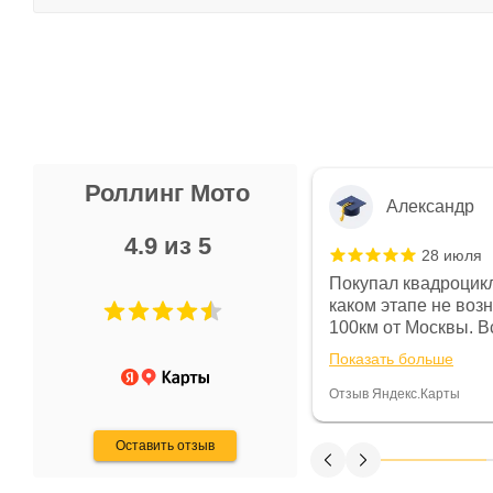
Роллинг Мото
Александр
4.9 из 5
28 июля
 в магазине чисто, цены везде
Покупал квадроцикл
огут. Не понравились условия
каком этапе не воз
предоплата и дают только на год)
100км от Москвы. Вс
ают что человек купит и
спидометре всегда 
Показать больше
некому.
постоянно были на 
Считаю, что это гов
Отзыв Яндекс.Карты
получения денег, ч
Оставить отзыв