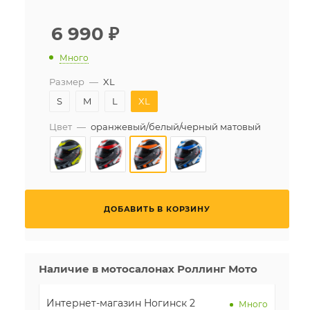
6 990
₽
Много
Размер
—
XL
S
M
L
XL
Цвет
—
оранжевый/белый/черный матовый
ДОБАВИТЬ В КОРЗИНУ
Наличие в мотосалонах Роллинг Мото
Интернет-магазин Ногинск 2
Много