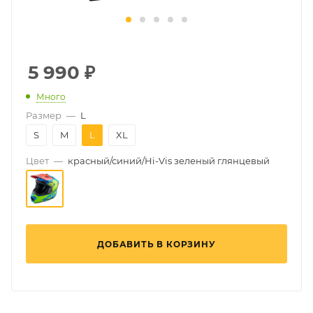
5 990
₽
Много
Размер
—
L
S
M
L
XL
Цвет
—
красный/синий/Hi-Vis зеленый глянцевый
ДОБАВИТЬ В КОРЗИНУ