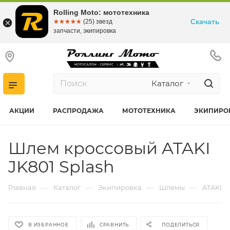
Rolling Moto: мототехника
Скачать
☆☆☆☆☆
★★★★★
(25) звезд
запчасти, экипировка
Каталог
АКЦИИ
РАСПРОДАЖА
МОТОТЕХНИКА
ЭКИПИРО
Шлем кроссовый ATAKI
JK801 Splash
—
—
—
—
Главная
Каталог
Экипировка
Шлемы
ATAKI
В ИЗБРАННОЕ
СРАВНИТЬ
ПОДЕЛИТЬСЯ