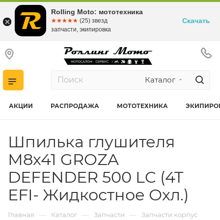
Rolling Moto: мототехника
Скачать
☆☆☆☆☆
★★★★★
(25) звезд
запчасти, экипировка
Каталог
АКЦИИ
РАСПРОДАЖА
МОТОТЕХНИКА
ЭКИПИРО
Шпилька глушителя
М8х41 GROZA
DEFENDER 500 LC (4T
EFI- Жидкостное Охл.)
—
—
—
Главная
Каталог
Запчасти
Запчасти корпус