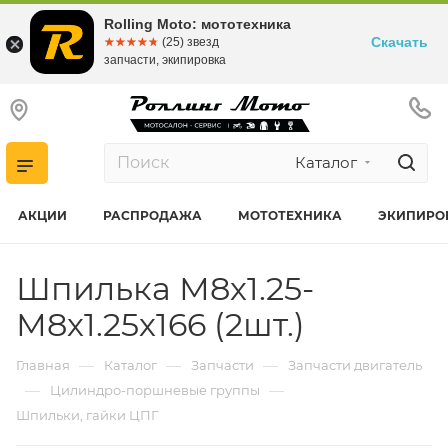
Rolling Moto: мототехника
Скачать
☆☆☆☆☆
★★★★★
(25) звезд
запчасти, экипировка
Каталог
АКЦИИ
РАСПРОДАЖА
МОТОТЕХНИКА
ЭКИПИРО
Шпилька М8х1.25-
М8х1.25х166 (2шт.)
—
—
—
Главная
Каталог
Запчасти
Запчасти двигатель
—
—
Цилиндро-поршневые группы
Шпильки, гайки ЦПГ