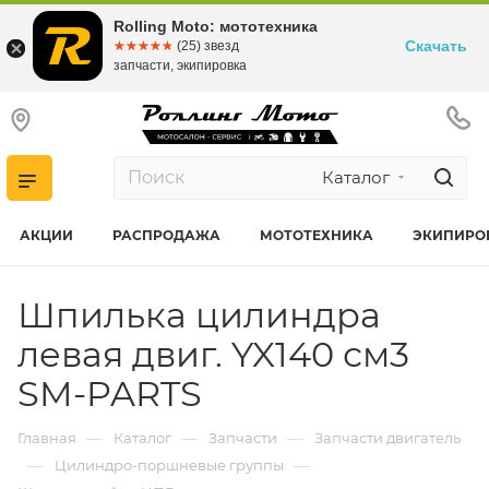
Rolling Moto: мототехника
Скачать
☆☆☆☆☆
★★★★★
(25) звезд
запчасти, экипировка
Каталог
АКЦИИ
РАСПРОДАЖА
МОТОТЕХНИКА
ЭКИПИРО
Шпилька цилиндра
левая двиг. YX140 см3
SM-PARTS
—
—
—
Главная
Каталог
Запчасти
Запчасти двигатель
—
—
Цилиндро-поршневые группы