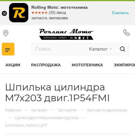
Rolling Moto: мототехника
Скачать
☆☆☆☆☆
★★★★★
(25) звезд
запчасти, экипировка
Каталог
АКЦИИ
РАСПРОДАЖА
МОТОТЕХНИКА
ЭКИПИРО
Шпилька цилиндра
М7х203 двиг.1P54FMI
—
—
—
Главная
Каталог
Запчасти
Запчасти двигатель
—
—
Цилиндро-поршневые группы
Шпильки, гайки ЦПГ