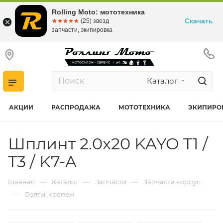
Rolling Moto: мототехника
Скачать
☆☆☆☆☆
★★★★★
(25) звезд
запчасти, экипировка
Каталог
АКЦИИ
РАСПРОДАЖА
МОТОТЕХНИКА
ЭКИПИРО
Шплинт 2.0х20 KAYO T1 /
T3 / K7-A
—
—
—
Главная
Каталог
Запчасти
Запчасти корпус
—
Болты, крепеж