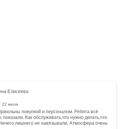
Нет в наличии
Нет в наличии
ена Елисеева
22 июля
довольны покупкой и персоналом. Ребята всё
, показали. Как обслуживать,что нужно делать,что
Ничего лишнего не навязывали. Атмосфера очень
я, помогли с доставкой. Сам аппарат так же