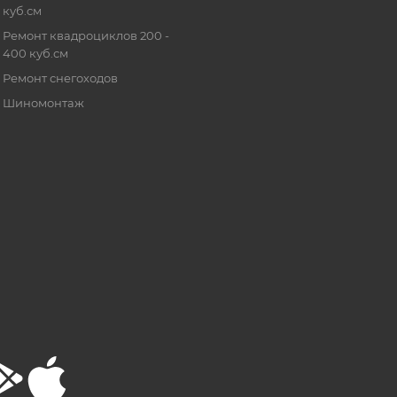
куб.см
Ремонт квадроциклов 200 -
400 куб.см
Ремонт снегоходов
Шиномонтаж