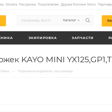
ка
Оплата
Рассрочка
Покупателям
Друзья Роллинг Мото
Партнёр
Каталог
ПО
Г
ХНИКА
ЭКИПИРОВКА
ЗАПЧАСТИ
Р
ек KAYO MINI YX125,GP1,TS
—
Рама
Подножки водителя, пассажира