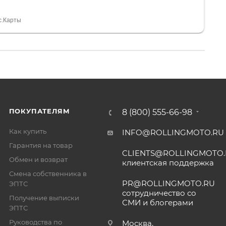
 устроил нас, нашли именно то, что хотел P. S
спасибо Дмитрию, за клиентоориентированность и
с.Карты
ПОКУПАТЕЛЯМ
8 (800) 555-66-98
Как купить
INFO@ROLLINGMOTO.RU
Гарантия на товар
CLIENTS@ROLLINGMOTO
Обмен и возврат
клиентская поддержка
Смена собственника в
PR@ROLLINGMOTO.RU
ЭПТС
сотрудничество со
Получение выписки
СМИ и блогерами
ЭПТС
Руководства по
Москва,