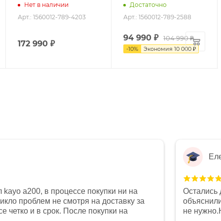
Нет в наличии
Достаточно
Арт.: 1560012-789-4203
Арт.: 1560012-789-2588
94 990
₽
104 990 ₽
172 990
₽
-
10
%
Экономия
10 000 ₽
Ел
 kayo a200, в процессе покупки ни на
Остались 
никло проблем не смотря на доставку за
объяснили
е четко и в срок. После покупки на
не нужно.
был 0, при этом представители магазина
комфортна