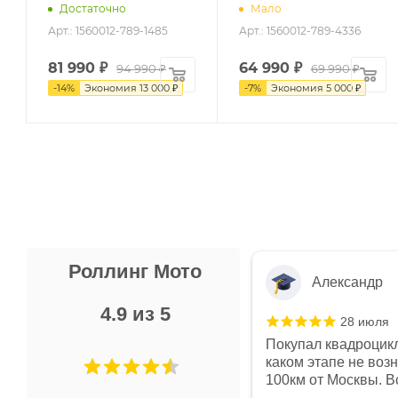
Достаточно
Мало
Арт.: 1560012-789-1485
Арт.: 1560012-789-4336
81 990
₽
64 990
₽
94 990 ₽
69 990 ₽
-
14
%
Экономия
13 000 ₽
-
7
%
Экономия
5 000 ₽
Роллинг Мото
Александр
4.9 из 5
28 июля
 в магазине чисто, цены везде
Покупал квадроцикл
огут. Не понравились условия
каком этапе не воз
предоплата и дают только на год)
100км от Москвы. Вс
ают что человек купит и
спидометре всегда 