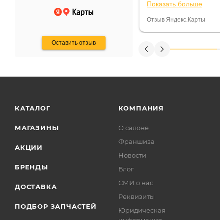
Показать больше
некому.
постоянно были на 
Считаю, что это гов
Отзыв Яндекс.Карты
получения денег, ч
Оставить отзыв
КАТАЛОГ
КОМПАНИЯ
МАГАЗИНЫ
О салоне
Франшиза
АКЦИИ
Новости
БРЕНДЫ
Блог
СМИ о нас
ДОСТАВКА
Реквизиты
ПОДБОР ЗАПЧАСТЕЙ
Юридическая
информация