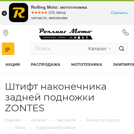
Rolling Moto: мототехника
Скачать
☆☆☆☆☆
★★★★★
(25) звезд
запчасти, экипировка
Каталог
АКЦИИ
РАСПРОДАЖА
МОТОТЕХНИКА
ЭКИПИРО
Штифт наконечника
задней подножки
ZONTES
—
—
—
Главная
Каталог
Запчасти
Запчасти корпус
—
—
Рама
Подножки боковые