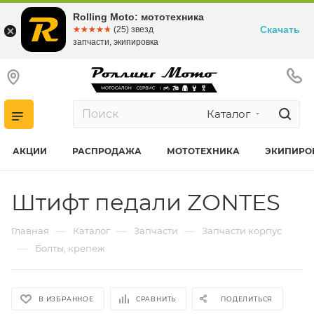
Rolling Moto: мототехника
Скачать
☆☆☆☆☆
★★★★★
(25) звезд
запчасти, экипировка
Каталог
АКЦИИ
РАСПРОДАЖА
МОТОТЕХНИКА
ЭКИПИРО
Штифт педали ZONTES
—
—
—
Главная
Каталог
Запчасти
Запчасти корпус
—
Болты, крепеж
В ИЗБРАННОЕ
СРАВНИТЬ
ПОДЕЛИТЬСЯ