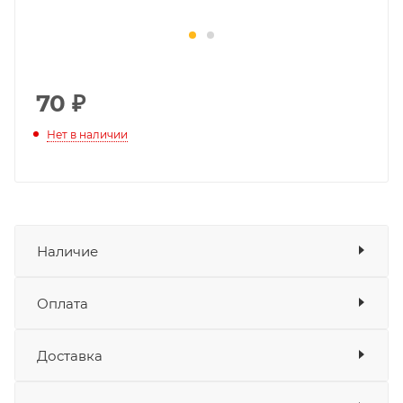
70
₽
Нет в наличии
Наличие
Оплата
Товара нет в наличии ни на одном из
складов
Доставка
Оплата
Банковские карты
да