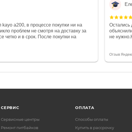
Ел
 kayo a200, в процессе покупки ни на
Остались 
никло проблем не смотря на доставку за
объяснили
е четко и в срок. После покупки на
не нужно.
был 0, при этом представители магазина
комфортна
связи и в итоге проблема была решена.
полностью
орит о небезразличии к клиенту после
огромное 
Отзыв Яндек
то на сегодняшний день редкость.
терпение
СЕРВИС
ОПЛАТА
Сервисные центры
Способы оплаты
Ремонт питбайков
Купить в рассрочку