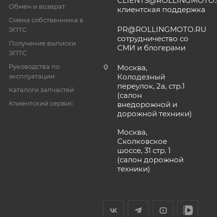
CLIENTS@ROLLINGMOTO
Обмен и возврат
клиентская поддержка
Смена собственника в
PR@ROLLINGMOTO.RU
ЭПТС
сотрудничество со
Получение выписки
СМИ и блогерами
ЭПТС
Руководства по
Москва,
эксплуатации
Колодезный
переулок, 2а, стр.1
Каталоги запчастей
(салон
Клиентский сервис
внедорожной и
дорожной техники)
Москва,
Сколковское
шоссе, 31 стр. 1
(салон дорожной
техники)