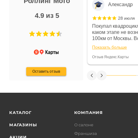
Роллинг Мото
Александр
4.9 из 5
28 июля
 в магазине чисто, цены везде
Покупал квадроцикл
огут. Не понравились условия
каком этапе не воз
предоплата и дают только на год)
100км от Москвы. Вс
ают что человек купит и
спидометре всегда 
Показать больше
некому.
постоянно были на 
Считаю, что это гов
Отзыв Яндекс.Карты
получения денег, ч
Оставить отзыв
КАТАЛОГ
КОМПАНИЯ
МАГАЗИНЫ
О салоне
Франшиза
АКЦИИ