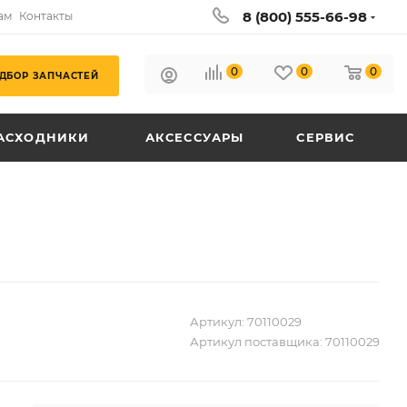
8 (800) 555-66-98
ам
Контакты
0
0
0
ДБОР ЗАПЧАСТЕЙ
АСХОДНИКИ
АКСЕССУАРЫ
СЕРВИС
Артикул:
70110029
Артикул поставщика:
70110029