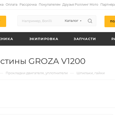
ка
Оплата
Рассрочка
Покупателям
Друзья Роллинг Мото
Партнёр
Каталог
ПО
Г
ХНИКА
ЭКИПИРОВКА
ЗАПЧАСТИ
Р
стины GROZA V1200
—
—
Прокладки двигателя, уплотнители
Шпильки, гайки