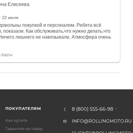
ена Елисеева
22 июля
довольны покупкой и персоналом. Ребята всё
, показали. Как обслуживать,что нужно делать,что
Ничего лишнего не навязывали. Атмосфера очень
я, помогли с доставкой. Сам аппарат так же
 устроил нас, нашли именно то, что хотел P. S
спасибо Дмитрию, за клиентоориентированность и
с.Карты
ПОКУПАТЕЛЯМ
8 (800) 555-66-98
Как купить
INFO@ROLLINGMOTO.RU
Гарантия на товар