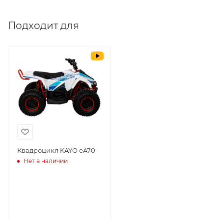
Выставить счет
да
Подходит для
Уважаемые пользователи, в настоящем
блоке размещены документы, с
которыми необходимо ознакомиться
покупателю, в случае приобретения
товара в нашем салоне. Здесь
размещены общие сведения по
решению возможных гарантийных
случаев и образцы необходимых для
заполнения документов. Обращаем
Ваше внимание на то, что конкретные
гарантийные обязательства на
Квадроцикл KAYO еA70
Нет в наличии
приобретаемую технику подробно
изложены в Руководстве по
эксплуатации (сервисной книжке), там
же находится гарантийный талон.
Одной из важных составляющих работы