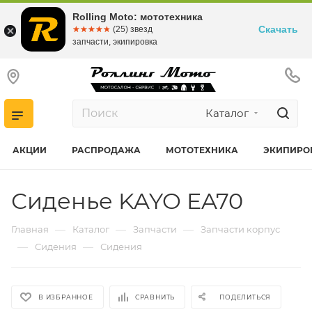
Rolling Moto: мототехника
Скачать
☆☆☆☆☆
★★★★★
(25) звезд
запчасти, экипировка
Каталог
АКЦИИ
РАСПРОДАЖА
МОТОТЕХНИКА
ЭКИПИРО
Сиденье KAYO EA70
—
—
—
Главная
Каталог
Запчасти
Запчасти корпус
—
—
Сидения
Сидения
В ИЗБРАННОЕ
СРАВНИТЬ
ПОДЕЛИТЬСЯ