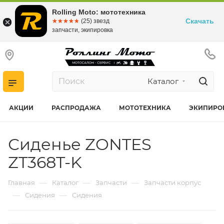
Rolling Moto: мототехника
Скачать
☆☆☆☆☆
★★★★★
(25) звезд
запчасти, экипировка
Каталог
АКЦИИ
РАСПРОДАЖА
МОТОТЕХНИКА
ЭКИПИРО
Сиденье ZONTES
ZT368T-K
—
—
—
Главная
Каталог
Запчасти
Запчасти корпус
—
—
Сидения
Сидения