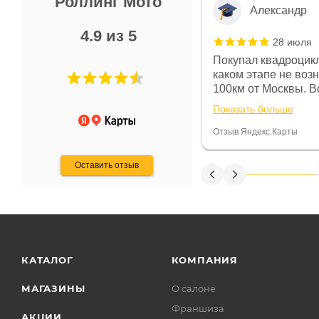
Роллинг Мото
Александр
4.9 из 5
28 июля
 в магазине чисто, цены везде
Покупал квадроцикл
огут. Не понравились условия
каком этапе не воз
предоплата и дают только на год)
100км от Москвы. Вс
ают что человек купит и
спидометре всегда 
Показать больше
некому.
постоянно были на 
Считаю, что это гов
Отзыв Яндекс.Карты
получения денег, ч
Оставить отзыв
КАТАЛОГ
КОМПАНИЯ
МАГАЗИНЫ
О салоне
Франшиза
АКЦИИ