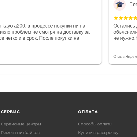
Ел
 kayo a200, в процессе покупки ни на
Остались 
никло проблем не смотря на доставку за
объяснили
е четко и в срок. После покупки на
не нужно.
был 0, при этом представители магазина
комфортна
связи и в итоге проблема была решена.
полностью
орит о небезразличии к клиенту после
огромное 
Отзыв Яндек
то на сегодняшний день редкость.
терпение
СЕРВИС
ОПЛАТА
Сервисные центры
Способы оплаты
Ремонт питбайков
Купить в рассрочку