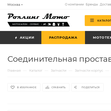
Москва
О компании
Бренды
Достав
КАТАЛО
АКЦИИ
РАСПРОДАЖА
МОТОТЕ
Соединительная простав
—
—
—
—
Главная
Каталог
Запчасти
Запчасти корпус
В ИЗБРАННОЕ
СРАВНИТЬ
ПОДЕЛИТЬСЯ