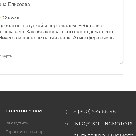
ена Елисеева
22 июля
довольны покупкой и персоналом. Ребята всё
, показали. Как обслуживать,что нужно делать,что
Ничего лишнего не навязывали. Атмосфера очень
я, помогли с доставкой. Сам аппарат так же
 устроил нас, нашли именно то, что хотел P. S
спасибо Дмитрию, за клиентоориентированность и
с.Карты
ПОКУПАТЕЛЯМ
8 (800) 555-66-98
Как купить
INFO@ROLLINGMOTO.RU
Гарантия на товар