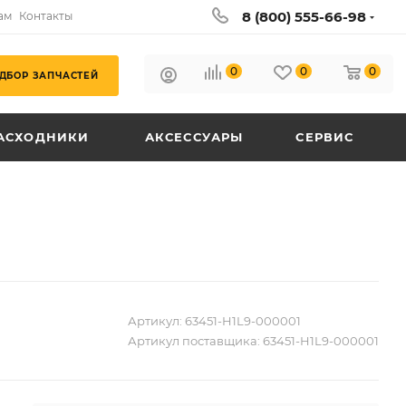
8 (800) 555-66-98
ам
Контакты
0
0
0
ДБОР ЗАПЧАСТЕЙ
АСХОДНИКИ
АКСЕССУАРЫ
СЕРВИС
Артикул:
63451-H1L9-000001
Артикул поставщика:
63451-H1L9-000001