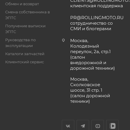
CLIENTS@ROLLINGMOTO
Обмен и возврат
клиентская поддержка
Смена собственника в
PR@ROLLINGMOTO.RU
ЭПТС
сотрудничество со
Получение выписки
СМИ и блогерами
ЭПТС
Руководства по
Москва,
эксплуатации
Колодезный
переулок, 2а, стр.1
Каталоги запчастей
(салон
Клиентский сервис
внедорожной и
дорожной техники)
Москва,
Сколковское
шоссе, 31 стр. 1
(салон дорожной
техники)