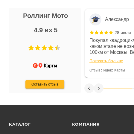
Роллинг Мото
Александр
4.9 из 5
28 июля
 в магазине чисто, цены везде
Покупал квадроцикл
огут. Не понравились условия
каком этапе не воз
предоплата и дают только на год)
100км от Москвы. Вс
ают что человек купит и
спидометре всегда 
Показать больше
некому.
постоянно были на 
Считаю, что это гов
Отзыв Яндекс.Карты
получения денег, ч
Оставить отзыв
КАТАЛОГ
КОМПАНИЯ