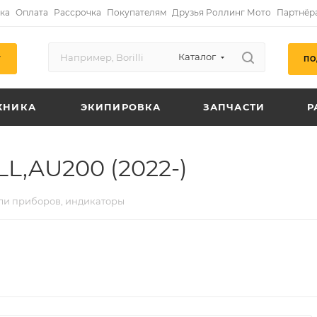
ка
Оплата
Рассрочка
Покупателям
Друзья Роллинг Мото
Партнёр
Каталог
ПО
Г
ХНИКА
ЭКИПИРОВКА
ЗАПЧАСТИ
Р
L,AU200 (2022-)
ли приборов, индикаторы