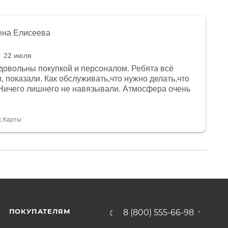
ена Елисеева
22 июля
довольны покупкой и персоналом. Ребята всё
, показали. Как обслуживать,что нужно делать,что
Ничего лишнего не навязывали. Атмосфера очень
я, помогли с доставкой. Сам аппарат так же
 устроил нас, нашли именно то, что хотел P. S
спасибо Дмитрию, за клиентоориентированность и
с.Карты
ПОКУПАТЕЛЯМ
8 (800) 555-66-98