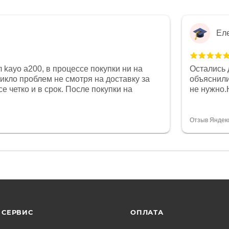
Ел
 kayo a200, в процессе покупки ни на
Остались 
никло проблем не смотря на доставку за
объяснили
е четко и в срок. После покупки на
не нужно.
был 0, при этом представители магазина
комфортна
связи и в итоге проблема была решена.
полностью
орит о небезразличии к клиенту после
огромное 
Отзыв Яндек
то на сегодняшний день редкость.
терпение
СЕРВИС
ОПЛАТА