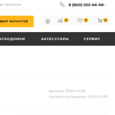
8 (800) 555-66-98
ам
Контакты
0
0
0
ДБОР ЗАПЧАСТЕЙ
АСХОДНИКИ
АКСЕССУАРЫ
СЕРВИС
Артикул:
311001-0038
Артикул поставщика:
311001-0038