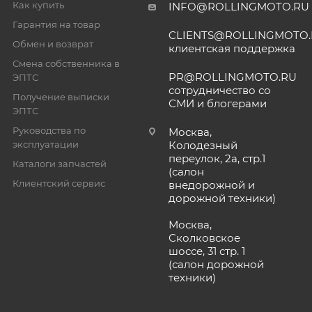
Как купить
INFO@ROLLINGMOTO.RU
Гарантия на товар
CLIENTS@ROLLINGMOTO
Обмен и возврат
клиентская поддержка
Смена собственника в
PR@ROLLINGMOTO.RU
ЭПТС
сотрудничество со
Получение выписки
СМИ и блогерами
ЭПТС
Руководства по
Москва,
эксплуатации
Колодезный
переулок, 2а, стр.1
Каталоги запчастей
(салон
Клиентский сервис
внедорожной и
дорожной техники)
Москва,
Сколковское
шоссе, 31 стр. 1
(салон дорожной
техники)