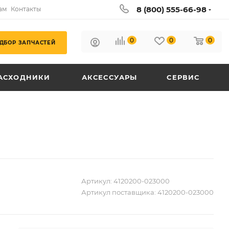
8 (800) 555-66-98
ам
Контакты
0
0
0
ДБОР ЗАПЧАСТЕЙ
АСХОДНИКИ
АКСЕССУАРЫ
СЕРВИС
Артикул:
4120200-023000
Артикул поставщика:
4120200-023000