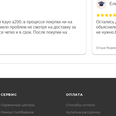
Ел
 kayo a200, в процессе покупки ни на
Остались 
никло проблем не смотря на доставку за
объяснили
е четко и в срок. После покупки на
не нужно.
был 0, при этом представители магазина
комфортна
связи и в итоге проблема была решена.
полностью
орит о небезразличии к клиенту после
огромное 
Отзыв Яндек
то на сегодняшний день редкость.
терпение
СЕРВИС
ОПЛАТА
Сервисные центры
Способы оплаты
Ремонт питбайков
Купить в рассрочку