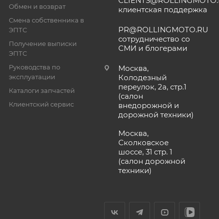
CLIENTS@ROLLINGMOTO
Обмен и возврат
клиентская поддержка
Смена собственника в
PR@ROLLINGMOTO.RU
ЭПТС
сотрудничество со
Получение выписки
СМИ и блогерами
ЭПТС
Руководства по
Москва,
эксплуатации
Колодезный
переулок, 2а, стр.1
Каталоги запчастей
(салон
Клиентский сервис
внедорожной и
дорожной техники)
Москва,
Сколковское
шоссе, 31 стр. 1
(салон дорожной
техники)