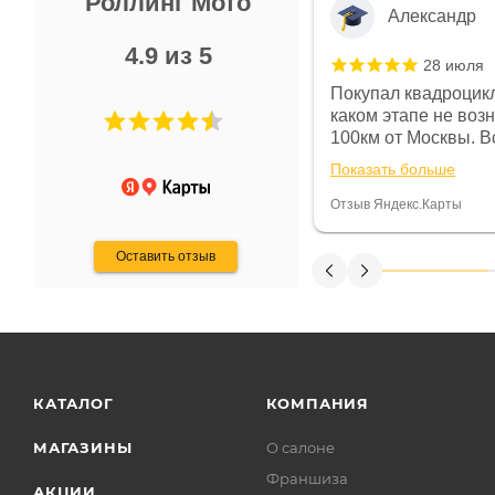
Роллинг Мото
Александр
4.9 из 5
28 июля
 в магазине чисто, цены везде
Покупал квадроцикл
огут. Не понравились условия
каком этапе не воз
предоплата и дают только на год)
100км от Москвы. Вс
ают что человек купит и
спидометре всегда 
Показать больше
некому.
постоянно были на 
Считаю, что это гов
Отзыв Яндекс.Карты
получения денег, ч
Оставить отзыв
КАТАЛОГ
КОМПАНИЯ
МАГАЗИНЫ
О салоне
Франшиза
АКЦИИ