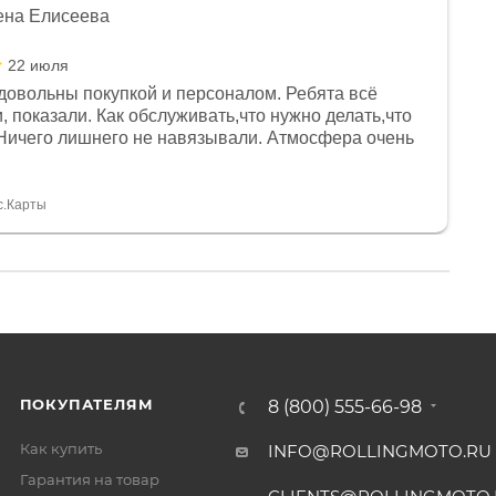
ена Елисеева
22 июля
довольны покупкой и персоналом. Ребята всё
, показали. Как обслуживать,что нужно делать,что
Ничего лишнего не навязывали. Атмосфера очень
я, помогли с доставкой. Сам аппарат так же
 устроил нас, нашли именно то, что хотел P. S
спасибо Дмитрию, за клиентоориентированность и
с.Карты
ПОКУПАТЕЛЯМ
8 (800) 555-66-98
Как купить
INFO@ROLLINGMOTO.RU
Гарантия на товар