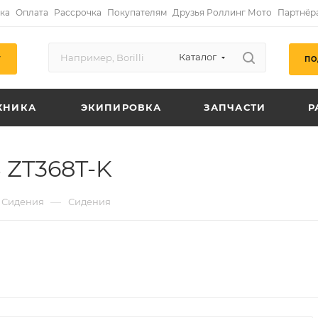
ка
Оплата
Рассрочка
Покупателям
Друзья Роллинг Мото
Партнёр
Каталог
ПО
Г
ХНИКА
ЭКИПИРОВКА
ЗАПЧАСТИ
Р
 ZT368T-K
—
Сидения
Сидения