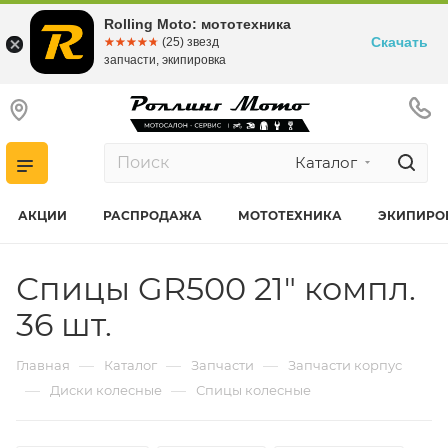
Rolling Moto: мототехника
Скачать
☆☆☆☆☆
★★★★★
(25) звезд
запчасти, экипировка
Каталог
АКЦИИ
РАСПРОДАЖА
МОТОТЕХНИКА
ЭКИПИРО
Спицы GR500 21" компл.
36 шт.
—
—
—
Главная
Каталог
Запчасти
Запчасти корпус
—
—
Диски колесные
Спицы колесные