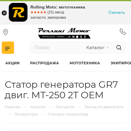
Rolling Moto: мототехника
Скачать
☆☆☆☆☆
★★★★★
(25) звезд
запчасти, экипировка
Каталог
АКЦИИ
РАСПРОДАЖА
МОТОТЕХНИКА
ЭКИПИРО
Статор генератора GR7
двиг. MT-250 2T OEM
—
—
—
Главная
Каталог
Запчасти
Запчасти двигатель
—
—
Генераторы
Статоры генератора