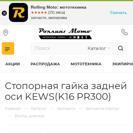
Rolling Moto: мототехника
Скачать
☆☆☆☆☆
★★★★★
(25) звезд
запчасти, экипировка
Каталог
АКЦИИ
РАСПРОДАЖА
МОТОТЕХНИКА
ЭКИПИРО
Стопорная гайка задней
оси KEWS(K16 PR300)
—
—
—
Главная
Каталог
Запчасти
Запчасти корпус
—
Болты, крепеж