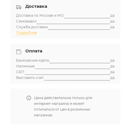
Доставка
Доставка по Москве и МО
да
Самовывоз
да
Служба доставки
да
Подробнее
Оплата
Банковские карты
да
Наличные
да
СБП
да
Выставить счет
да
Цена действительна только для
интернет-магазина и может
отличаться от цен в розничных
магазинах