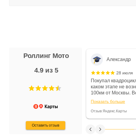
Роллинг Мото
Александр
4.9 из 5
28 июля
 в магазине чисто, цены везде
Покупал квадроцикл
огут. Не понравились условия
каком этапе не воз
предоплата и дают только на год)
100км от Москвы. Вс
ают что человек купит и
спидометре всегда 
Показать больше
некому.
постоянно были на 
Считаю, что это гов
Отзыв Яндекс.Карты
получения денег, ч
Оставить отзыв