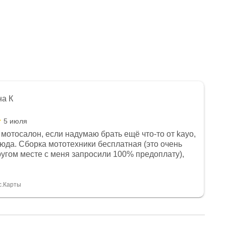
на К
5 июля
мотосалон, если надумаю брать ещё что-то от kayo,
сюда. Сборка мототехники бесплатная (это очень
другом месте с меня запросили 100% предоплату),
и документы выдали. Брала технику с ПТС, на учёт
а вообще без проблем. Менеджеру Юлии большое
тдельное, всегда на связи, очень детально всё
с.Карты
. 👍