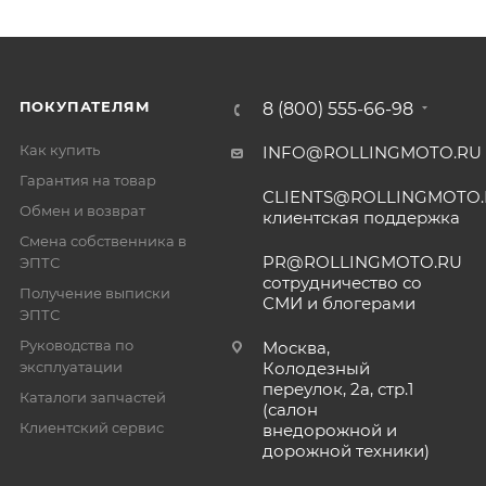
ПОКУПАТЕЛЯМ
8 (800) 555-66-98
Как купить
INFO@ROLLINGMOTO.RU
Гарантия на товар
CLIENTS@ROLLINGMOTO
Обмен и возврат
клиентская поддержка
Смена собственника в
PR@ROLLINGMOTO.RU
ЭПТС
сотрудничество со
Получение выписки
СМИ и блогерами
ЭПТС
Руководства по
Москва,
эксплуатации
Колодезный
переулок, 2а, стр.1
Каталоги запчастей
(салон
Клиентский сервис
внедорожной и
дорожной техники)