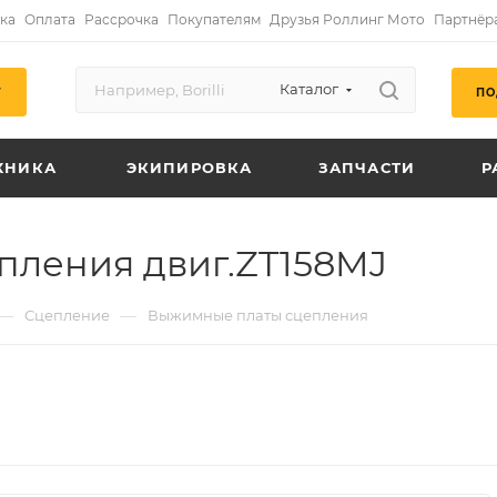
ка
Оплата
Рассрочка
Покупателям
Друзья Роллинг Мото
Партнёр
Каталог
ПО
Г
ХНИКА
ЭКИПИРОВКА
ЗАПЧАСТИ
Р
пления двиг.ZT158MJ
—
—
Сцепление
Выжимные платы сцепления