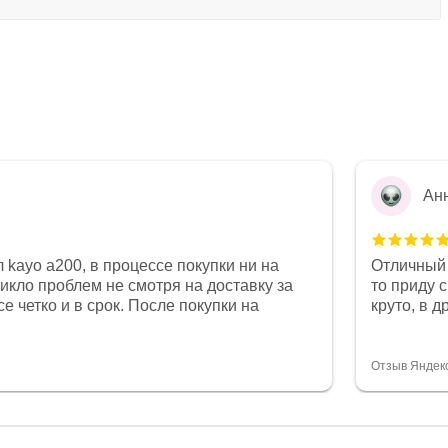
Ан
 kayo a200, в процессе покупки ни на
Отличный 
никло проблем не смотря на доставку за
то приду 
е четко и в срок. После покупки на
круто, в 
был 0, при этом представители магазина
все чеки 
связи и в итоге проблема была решена.
поставил
орит о небезразличии к клиенту после
спасибо о
Отзыв Яндек
то на сегодняшний день редкость.
объясняют