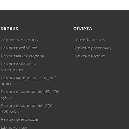
СЕРВИС
ОПЛАТА
Сервисные центры
Способы оплаты
Ремонт питбайков
Купить в рассрочку
Ремонт макси скутера
Купить в кредит
Ремонт дорожных
мотоциклов
Ремонт мотоциклов эндуро/
кросс
Ремонт квадроциклов 50 - 190
куб.см
Ремонт квадроциклов 200 -
400 куб.см
Ремонт снегоходов
Шиномонтаж