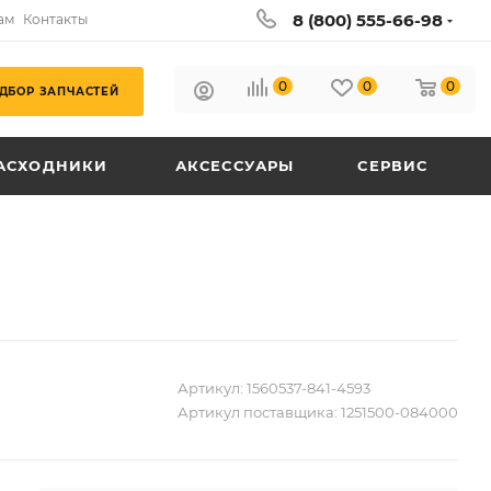
8 (800) 555-66-98
ам
Контакты
0
0
0
ДБОР ЗАПЧАСТЕЙ
АСХОДНИКИ
АКСЕССУАРЫ
СЕРВИС
Артикул:
1560537-841-4593
Артикул поставщика:
1251500-084000