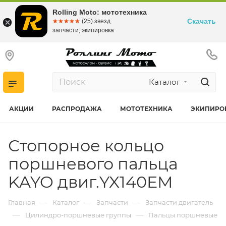
Rolling Moto: мототехника
Скачать
☆☆☆☆☆
★★★★★
(25) звезд
запчасти, экипировка
Каталог
АКЦИИ
РАСПРОДАЖА
МОТОТЕХНИКА
ЭКИПИРО
Стопорное кольцо
поршневого пальца
KAYO двиг.YX140EM
—
—
—
Главная
Каталог
Запчасти
Запчасти двигатель
—
—
Цилиндро-поршневые группы
Пальцы поршневые