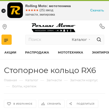
Rolling Moto: мототехника
Скачать
☆☆☆☆☆
★★★★★
(25) звезд
запчасти, экипировка
Каталог
АКЦИИ
РАСПРОДАЖА
МОТОТЕХНИКА
ЭКИПИРО
Стопорное кольцо RX6
—
—
—
Главная
Каталог
Запчасти
Запчасти корпус
—
Болты, крепеж
В ИЗБРАННОЕ
СРАВНИТЬ
ПОДЕЛИТЬСЯ