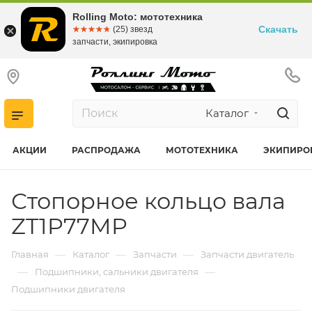
Rolling Moto: мототехника
Скачать
☆☆☆☆☆
★★★★★
(25) звезд
запчасти, экипировка
Каталог
АКЦИИ
РАСПРОДАЖА
МОТОТЕХНИКА
ЭКИПИРО
Стопорное кольцо вала
ZT1P77MP
—
—
—
Главная
Каталог
Запчасти
Запчасти двигатель
—
—
Подшипники, сальники двигателя
Подшипники двигателя