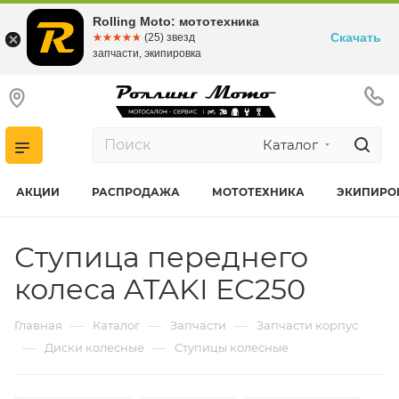
Rolling Moto: мототехника
Скачать
☆☆☆☆☆
★★★★★
(25) звезд
запчасти, экипировка
Каталог
АКЦИИ
РАСПРОДАЖА
МОТОТЕХНИКА
ЭКИПИРО
Ступица переднего
колеса ATAKI EC250
—
—
—
Главная
Каталог
Запчасти
Запчасти корпус
—
—
Диски колесные
Ступицы колесные