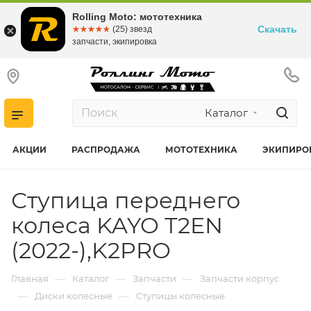
Rolling Moto: мототехника
Скачать
☆☆☆☆☆
★★★★★
(25) звезд
запчасти, экипировка
Каталог
АКЦИИ
РАСПРОДАЖА
МОТОТЕХНИКА
ЭКИПИРО
Ступица переднего
колеса KAYO Т2EN
(2022-),K2PRO
—
—
—
Главная
Каталог
Запчасти
Запчасти корпус
—
—
Диски колесные
Ступицы колесные