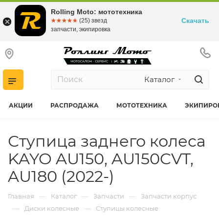
Rolling Moto: мототехника
Скачать
☆☆☆☆☆
★★★★★
(25) звезд
запчасти, экипировка
Каталог
АКЦИИ
РАСПРОДАЖА
МОТОТЕХНИКА
ЭКИПИРО
Ступица заднего колеса
KAYO AU150, AU150CVT,
AU180 (2022-)
—
—
—
Главная
Каталог
Запчасти
Запчасти корпус
—
—
Диски колесные
Ступицы колесные