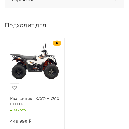
СБП
да
Выставить счет
да
Подходит для
Уважаемые пользователи, в настоящем
блоке размещены документы, с
которыми необходимо ознакомиться
покупателю, в случае приобретения
товара в нашем салоне. Здесь
размещены общие сведения по
решению возможных гарантийных
случаев и образцы необходимых для
заполнения документов. Обращаем
Ваше внимание на то, что конкретные
гарантийные обязательства на
Квадрицикл KAYO AU300
EFI ПТС
приобретаемую технику подробно
Много
изложены в Руководстве по
эксплуатации (сервисной книжке), там
449 990 ₽
же находится гарантийный талон.