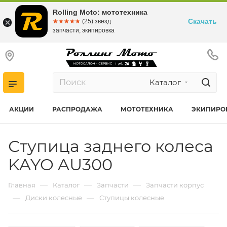
Rolling Moto: мототехника
Скачать
☆☆☆☆☆
★★★★★
(25) звезд
запчасти, экипировка
Каталог
АКЦИИ
РАСПРОДАЖА
МОТОТЕХНИКА
ЭКИПИРО
Ступица заднего колеса
KAYO AU300
—
—
—
Главная
Каталог
Запчасти
Запчасти корпус
—
—
Диски колесные
Ступицы колесные