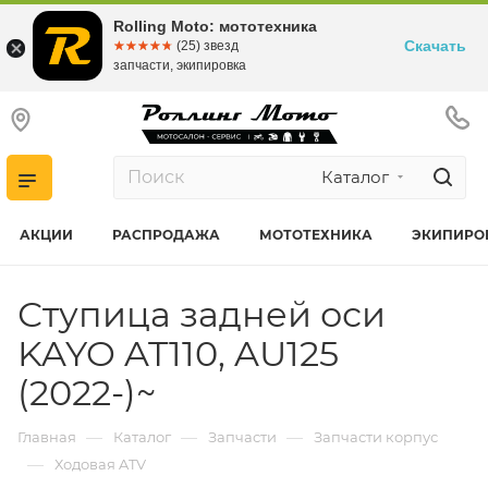
Rolling Moto: мототехника
Скачать
☆☆☆☆☆
★★★★★
(25) звезд
запчасти, экипировка
Каталог
АКЦИИ
РАСПРОДАЖА
МОТОТЕХНИКА
ЭКИПИРО
Ступица задней оси
KAYO AT110, AU125
(2022-)~
—
—
—
Главная
Каталог
Запчасти
Запчасти корпус
—
Ходовая ATV