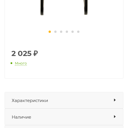
2 025
₽
Много
Характеристики
Показать характеристики
Наличие
Подходит для