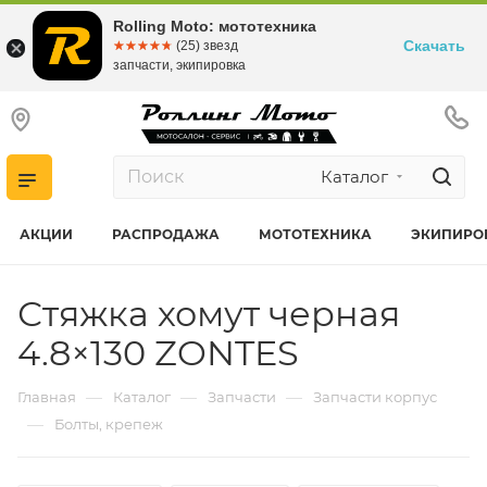
Rolling Moto: мототехника
Скачать
☆☆☆☆☆
★★★★★
(25) звезд
запчасти, экипировка
Каталог
АКЦИИ
РАСПРОДАЖА
МОТОТЕХНИКА
ЭКИПИРО
Стяжка хомут черная
4.8×130 ZONTES
—
—
—
Главная
Каталог
Запчасти
Запчасти корпус
—
Болты, крепеж