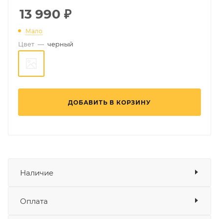
13 990
₽
Мало
Цвет
—
черный
ДОБАВИТЬ В КОРЗИНУ
Наличие
Наличие в мотосалонах Роллинг
Оплата
Мото