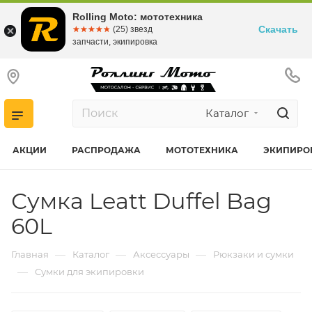
Rolling Moto: мототехника
Скачать
☆☆☆☆☆
★★★★★
(25) звезд
запчасти, экипировка
Каталог
АКЦИИ
РАСПРОДАЖА
МОТОТЕХНИКА
ЭКИПИРО
Сумка Leatt Duffel Bag
60L
—
—
—
Главная
Каталог
Аксессуары
Рюкзаки и сумки
—
Сумки для экипировки