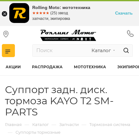
Rolling Moto: мототехника
Скачать
☆☆☆☆☆
★★★★★
(25) звезд
запчасти, экипировка
Каталог
АКЦИИ
РАСПРОДАЖА
МОТОТЕХНИКА
ЭКИПИРО
Суппорт задн. диск.
тормоза KAYO T2 SM-
PARTS
—
—
—
Главная
Каталог
Запчасти
Тормозная система
—
Суппорты тормозные