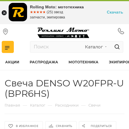
Rolling Moto: мототехника
Скачать
☆☆☆☆☆
★★★★★
(25) звезд
запчасти, экипировка
Каталог
АКЦИИ
РАСПРОДАЖА
МОТОТЕХНИКА
ЭКИПИРО
Свеча DENSO W20FPR-U
(BPR6HS)
—
—
—
Главная
Каталог
Расходники
Свечи
В ИЗБРАННОЕ
СРАВНИТЬ
ПОДЕЛИТЬСЯ